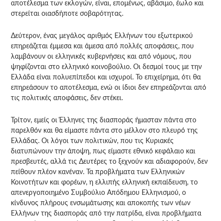
αποτέλεσμα των εκλογών, είναι, επομένως, αβάσιμο, έωλο και
στερείται οιασδήποτε σοβαρότητας.
Δεύτερον, ένας μεγάλος αριθμός Ελλήνων του εξωτερικού
επηρεάζεται έμμεσα και άμεσα από πολλές αποφάσεις, που
λαμβάνουν οι ελληνικές κυβερνήσεις και από νόμους, που
ψηφίζονται στο ελληνικό κοινοβούλιο. Οι δεσμοί τους με την
Ελλάδα είναι πολυεπίπεδοι και ισχυροί. Το επιχείρημα, ότι θα
επηρεάσουν το αποτέλεσμα, ενώ οι ίδιοι δεν επηρεάζονται από
τις πολιτικές αποφάσεις, δεν στέκει.
Τρίτον, εμείς οι Έλληνες της διασποράς ήμασταν πάντα στο
παρελθόν και θα είμαστε πάντα στο μέλλον στο πλευρό της
Ελλάδας. Οι λόγοι των πολιτικών, που τις Κυριακές
διατυπώνουν την άποψη, πως είμαστε εθνικό κεφάλαιο και
πρεσβευτές, αλλά τις Δευτέρες το ξεχνούν και αδιαφορούν, δεν
πείθουν πλέον κανέναν. Τα προβλήματα των Ελληνικών
Κοινοτήτων και φορέων, η ελλιπής ελληνική εκπαίδευση, το
απενεργοποιημένο Συμβούλιο Απόδημου Ελληνισμού, ο
κίνδυνος πλήρους ενσωμάτωσης και αποκοπής των νέων
Ελλήνων της διασποράς από την πατρίδα, είναι προβλήματα