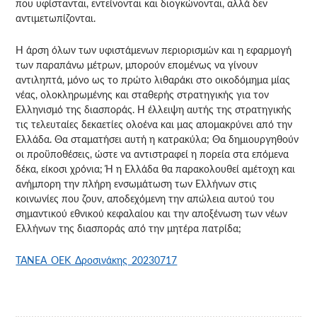
που υφίστανται, εντείνονται και διογκώνονται, αλλά δεν
αντιμετωπίζονται.
Η άρση όλων των υφιστάμενων περιορισμών και η εφαρμογή
των παραπάνω μέτρων, μπορούν επομένως να γίνουν
αντιληπτά, μόνο ως το πρώτο λιθαράκι στο οικοδόμημα μίας
νέας, ολοκληρωμένης και σταθερής στρατηγικής για τον
Ελληνισμό της διασποράς. Η έλλειψη αυτής της στρατηγικής
τις τελευταίες δεκαετίες ολοένα και μας απομακρύνει από την
Ελλάδα. Θα σταματήσει αυτή η κατρακύλα; Θα δημιουργηθούν
οι προϋποθέσεις, ώστε να αντιστραφεί η πορεία στα επόμενα
δέκα, είκοσι χρόνια; Ή η Ελλάδα θα παρακολουθεί αμέτοχη και
ανήμπορη την πλήρη ενσωμάτωση των Ελλήνων στις
κοινωνίες που ζουν, αποδεχόμενη την απώλεια αυτού του
σημαντικού εθνικού κεφαλαίου και την αποξένωση των νέων
Ελλήνων της διασποράς από την μητέρα πατρίδα;
TANEA_ΟΕΚ_Δροσινάκης_20230717