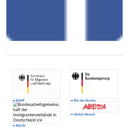
⇒ BAMF
⇒ IBA des Bundes
⇒ Aktion Mensch
⇒ BAGIV