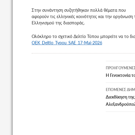
Στην συνάντηση συζητήθηκαν πολλά θέματα που
αφορούν τις ελληνικές κοινότητες και την οργάνωση 
Ελληνισμού της διασποράς.
Ολόκληρο το σχετικό Δελτίο Τύπου μπορείτε να το δι
OEK_Deltio_Typou_SAE_17-Mai-2026
Πλοήγη
ΠΡΟΗΓΟΎΜΕΝΕΣ
άρθρων
Η Γενοκτονία 
ΕΠΌΜΕΝΕΣ ΔΗΜ
Διεκδίκηση τη
Αλεξανδρούπο