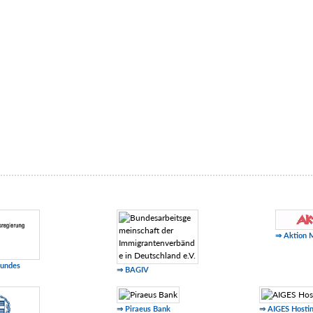
⇒ Aktion 
Bundes
⇒ BAGIV
⇒ Piraeus Bank
⇒ AIGES Hosti