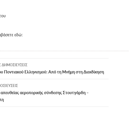
του
αβάσετε εδώ:
ση
 ΔΗΜΟΣΙΕΎΣΕΙΣ
του Ποντιακού Ελληνισμού: Από τη Μνήμη στη Διεκδίκηση
ΟΣΙΕΎΣΕΙΣ
ς απευθείας αεροπορικής σύνδεσης Στουτγάρδη –
λη