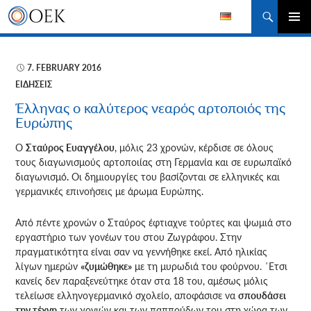
Αναζήτηση
ΜΕΤΆΒΑΣΗ
ΚΎΡΙΟ
ΣΕ
ΜΕΝΟΎ
ΠΕΡΙΕΧΌΜΕΝΟ
7. FEBRUARY 2016
ΕΙΔΉΣΕΙΣ
Έλληνας ο καλύτερος νεαρός αρτοποιός της
Ευρώπης
O
Σταύρος Ευαγγέλου
, μόλις 23 χρονών, κέρδισε σε όλους
τους διαγωνισμούς αρτοποιίας στη Γερμανία και σε ευρωπαϊκό
διαγωνισμό
.
Οι δημιουργίες του
βασίζονται σε ελληνικές και
γερμανικές επινοήσεις με άρωμα Ευρώπης.
Από πέντε χρονών ο Σταύρος έφτιαχνε τούρτες και ψωμιά στο
εργαστήριο των γονέων του στου Ζωγράφου. Στην
πραγματικότητα είναι σαν να γεννήθηκε εκεί. Από ηλικίας
λίγων ημερών
«ζυμώθηκε»
με τη μυρωδιά του φούρνου. ΄Ετσι
κανείς δεν παραξενεύτηκε όταν στα 18 του, αμέσως μόλις
τελείωσε ελληνογερμανικό σχολείο, αποφάσισε να
σπουδάσει
την τέχνη
των γονιών και των παππούδων του στη χώρα των