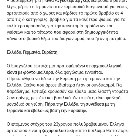
– Βυρτεμβέργη, τη
Τάνια Ανγκστεμπέργκερ
, εκπροσώπησε πριν
λίγες μέρες τη Γερμανία στον ευρωπαϊκό διαγωνισμό για νέους
αρτοποιούς από 6 χώρες και κέρδισε το πρώτο βραβείο σε 4
από τις 6 κατηγορίες: βραβείο για τα καλύτερα ψωμιά, για το
καλύτερο κρουασάν, για την καινοτομία προϊόντων και
γεύσεων και το τέταρτο που αφορά στη δημιουργικότητα
πάνω στο βασικό θέμα του διαγωνισμού, που ήταν η πατρίδα.
Ελλάδα, Γερμανία, Ευρώπη
Ο Ευαγγέλου έφτιαξε μια
προτομή πάνω σε αρχαιοελληνικό
κίονα με φόντο μια λύρα,
όλα φαγώσιμα εννοείται.
«Προσπάθησα να δέσω την Ευρώπη με τη Γερμανία και την
Ελλάδα. Εκείνο που άρεσε ιδιαίτερα ήταν οι συνδυασμοί. Για
παράδειγμα, έφτιαξα κρουασάν και έβαλα μέσα λιαστή ντομάτα
Σαντορίνης, με φέτα και βασιλικό. Αν το φάτε, είναι φοβερό,
μοναδικό σε γεύση.
Πήρα την Ελλάδα, τη συνέδεσα με τη
Γερμανία και έβαλα ως βάση την Ευρώπη».
Ο επόμενος στόχος του 23χρονου πολυβραβευμένου Έλληνα
αρτοποιού είναι η
ζαχαροπλαστική
και το δίπλωμα θα το πάρει