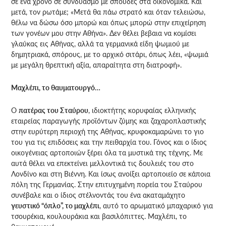
σε ένα χρόνο σε συνδυασμό με σπουδές στα οικονομικά. Και
μετά, τον ρωτάμε; «Μετά θα πάω στρατό και όταν τελειώσω,
θέλω να δώσω όσο μπορώ και όπως μπορώ στην επιχείρηση
των γονέων μου στην Αθήνα». Δεν θέλει βεβαια να κομίσει
γλαύκας εις Αθήνας, αλλά τα γερμανικά είδη ψωμιού με
δημητριακά, σπόρους, με το αρχικό σιτάρι, όπως λέει, «ψωμιά
με μεγάλη θρεπτική αξία, απαραίτητα στη διατροφή».
Μαχλέπι, το θαυματουργό…
Ο
πατέρας του Σταύρου
, ιδιοκτήτης κορυφαίας ελληνικής
εταιρείας παραγωγής προϊόντων ζύμης και ζαχαροπλαστικής
στην ευρύτερη περιοχή της Αθήνας, κρυφοκαμαρώνει το γιο
του για τις επιδόσεις και την πειθαρχία του. Γόνος και ο ίδιος
οικογένειας αρτοποιών ξέρει όλα τα μυστικά της τέχνης. Με
αυτά θέλει να επεκτείνει μελλοντικά τις δουλειές του στο
Λονδίνο και στη Βιέννη. Και ίσως ανοίξει αρτοποιείο σε κάποια
πόλη της Γερμανίας. Στην επιτυχημένη πορεία του Σταύρου
συνέβαλε και ο ίδιος στέλνοντάς του ένα ακαταμάχητο
γευστικό “όπλο”, το μαχλέπι
, αυτό το αρωματικό μπαχαρικό για
τσουρέκια, κουλουράκια και βασιλόπιττες. Μαχλέπι, το