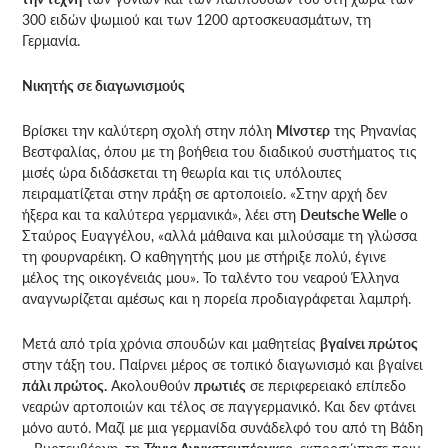
300 ειδών ψωμιού και των 1200 αρτοσκευασμάτων, τη
Γερμανία.
Νικητής σε διαγωνισμούς
Βρίσκει την καλύτερη σχολή στην πόλη
Μίνστερ
της Ρηνανίας
Βεστφαλίας, όπου με τη βοήθεια του διαδικού συστήματος τις
μισές ώρα διδάσκεται τη θεωρία και τις υπόλοιπες
πειραματίζεται στην πράξη σε αρτοποιείο. «Στην αρχή δεν
ήξερα και τα καλύτερα γερμανικά», λέει στη
Deutsche Welle
ο
Σταύρος Ευαγγέλου, «αλλά μάθαινα και μιλούσαμε τη γλώσσα
τη φουρναρέικη. Ο καθηγητής μου με στήριξε πολύ, έγινε
μέλος της οικογένειάς μου». Το ταλέντο του νεαρού Έλληνα
αναγνωρίζεται αμέσως και η πορεία προδιαγράφεται λαμπρή.
Μετά από τρία χρόνια σπουδών και μαθητείας
βγαίνει πρώτος
στην τάξη του. Παίρνει μέρος σε τοπικό διαγωνισμό και βγαίνει
πάλι πρώτος.
Ακολουθούν
πρωτιές
σε περιφερειακό επίπεδο
νεαρών αρτοποιών και τέλος σε παγγερμανικό. Και δεν φτάνει
μόνο αυτό. Μαζί με μια γερμανίδα συνάδελφό του από τη Βάδη