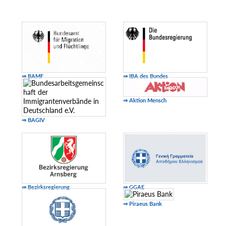
⇒ BAMF
⇒ IBA des Bundes
⇒ Aktion Mensch
⇒ BAGIV
⇒ Bezirksregierung
⇒ GGAE
⇒ Piraeus Bank