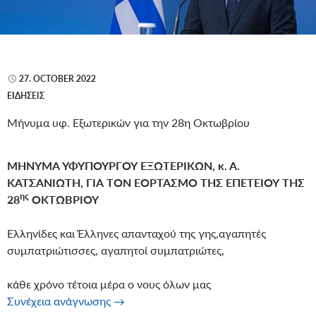
27. OCTOBER 2022
ΕΙΔΉΣΕΙΣ
Μήνυμα υφ. Εξωτερικών για την 28η Οκτωβρίου
ΜΗΝΥΜΑ ΥΦΥΠΟΥΡΓΟΥ ΕΞΩΤΕΡΙΚΩΝ, κ. Α.
ΚΑΤΣΑΝΙΩΤΗ, ΓΙΑ ΤΟΝ ΕΟΡΤΑΣΜΟ ΤΗΣ ΕΠΕΤΕΙΟΥ ΤΗΣ
ης
28
ΟΚΤΩΒΡΙΟΥ
Ελληνίδες και Έλληνες απανταχού της γης,αγαπητές
συμπατριώτισσες, αγαπητοί συμπατριώτες,
κάθε χρόνο τέτοια μέρα ο νους όλων μας
Μήνυμα υφ. Εξωτερικών για την 28η Οκ
Συνέχεια ανάγνωσης
→