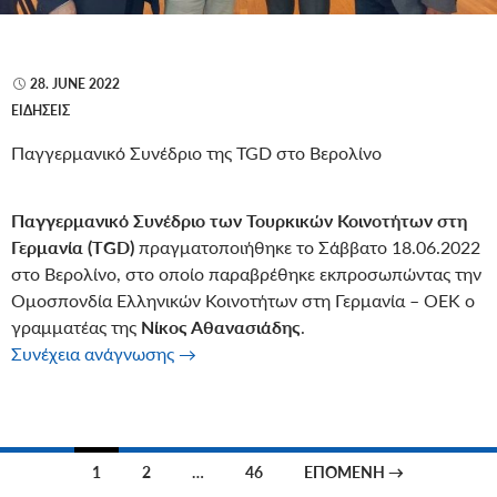
28. JUNE 2022
ΕΙΔΉΣΕΙΣ
Παγγερμανικό Συνέδριο της TGD στο Βερολίνο
Παγγερμανικό Συνέδριο των Τουρκικών Κοινοτήτων στη
Γερμανία (ΤGD)
πραγματοποιήθηκε το Σάββατο 18.06.2022
στο Βερολίνο, στο οποίο παραβρέθηκε εκπροσωπώντας την
Ομοσπονδία Ελληνικών Κοινοτήτων στη Γερμανία – ΟΕΚ ο
γραμματέας της
Νίκος Αθανασιάδης
.
Παγγερμανικό Συνέδριο της TGD στο Βε
Συνέχεια ανάγνωσης
→
Πλοήγηση
1
2
…
46
ΕΠΌΜΕΝΗ →