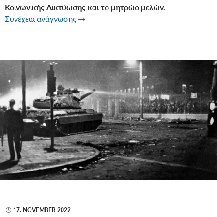
Κοινωνικής Δικτύωσης και το μητρώο μελών.
Πρώτη συνεδρίαση του Προεδρείου της 
Συνέχεια ανάγνωσης
→
17. NOVEMBER 2022