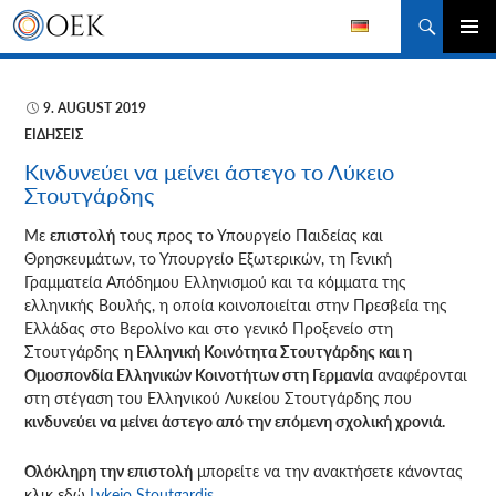
Αναζήτηση
ΜΕΤΆΒΑΣΗ
ΚΎΡΙΟ
ΣΕ
ΜΕΝΟΎ
ΠΕΡΙΕΧΌΜΕΝΟ
9. AUGUST 2019
ΕΙΔΉΣΕΙΣ
Κινδυνεύει να μείνει άστεγο το Λύκειο
Στουτγάρδης
Με
επιστολή
τους προς το Υπουργείο Παιδείας και
Θρησκευμάτων, το Υπουργείο Εξωτερικών, τη Γενική
Γραμματεία Απόδημου
Ελληνισμού και τα κόμματα της
ελληνικής Βουλής, η οποία κοινοποιείται στην Πρεσβεία της
Ελλάδας στο Βερολίνο και στο γενικό Προξενείο στη
Στουτγάρδης
η Ελληνική Κοινότητα Στουτγάρδης και η
Ομοσπονδία Ελληνικών Κοινοτήτων στη Γερμανία
αναφέρονται
στη στέγαση του Ελληνικού Λυκείου Στουτγάρδης που
κινδυνεύει να μείνει άστεγο από την επόμενη σχολική χρονιά.
Ολόκληρη την επιστολή
μπορείτε να την ανακτήσετε κάνοντας
κλικ εδώ
Lykeio Stoutgardis