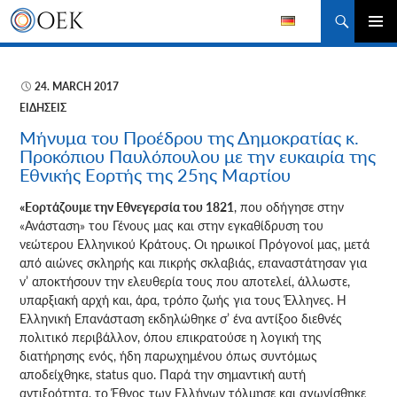
Αναζήτηση
ΜΕΤΆΒΑΣΗ
ΚΎΡΙΟ
ΣΕ
ΜΕΝΟΎ
ΠΕΡΙΕΧΌΜΕΝΟ
24. MARCH 2017
ΕΙΔΉΣΕΙΣ
Μήνυμα του Προέδρου της Δημοκρατίας κ.
Προκόπιου Παυλόπουλου με την ευκαιρία της
Εθνικής Εορτής της 25ης Μαρτίου
«Εορτάζουμε την Εθνεγερσία του 1821
, που οδήγησε στην
«Ανάσταση» του Γένους μας και στην εγκαθίδρυση του
νεώτερου Ελληνικού Κράτους.
Οι ηρωικοί Πρόγονοί μας, μετά
από αιώνες σκληρής και πικρής σκλαβιάς, επαναστάτησαν για
ν’ αποκτήσουν την ελευθερία τους που αποτελεί, άλλωστε,
υπαρξιακή αρχή και, άρα, τρόπο ζωής για τους Έλληνες. Η
Ελληνική Επανάσταση εκδηλώθηκε σ’ ένα αντίξοο διεθνές
πολιτικό περιβάλλον, όπου επικρατούσε η λογική της
διατήρησης ενός, ήδη παρωχημένου όπως συντόμως
αποδείχθηκε, status quo. Παρά την σημαντική αυτή
αντιξοότητα, το Έθνος των Ελλήνων τόλμησε και αγωνίσθηκε