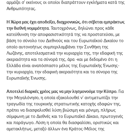
αρμόζει σ’ εκείνους οι οποίοι διαπράττουν εγκλήματα κατά της
Ανθρωπότητας.
Η Χώρα μας έχει αποδείξει, διαχρονικώς, ότι σέβεται εμπράκτως
την διεθνή νομιμότητα
. Ταυτοχρόνως, δηλώνει προς κάθε
κατεύθυνση την αποφασιστικότητά της να προστατεύσει, με
βάση το σύνολο του Διεθνούς και του Ευρωπαϊκού Δικαίου το
οποίο αυτονοήτως συμπεριλαμβάνει την Συνθήκη της
Λωζάνης, αποτελεσματικά την κυριαρχία της, την εδαφική της
ακεραιότητα και τα σύνορά της, άρα -και με δεδομένο ότι η
Ελλάδα είναι αναπόσπαστο μέλος της Ευρωπαϊκής Ένωσης-
την κυριαρχία, την εδαφική ακεραιότητα και τα σύνορα της
Ευρωπαϊκής Ένωσης.
Αποτελεί διαρκές χρέος μας να μην λησμονούμε την Κύπρο
. Για
την Μεγαλόνησο, η οποία εξακολουθεί ν’ αντιμετωπίζει την
τραγωδία της τουρκικής στρατιωτικής κατοχής εδαφών της,
πρέπει να διασφαλισθεί λύση βιώσιμη και μόνιμη, πλήρως
σύμφωνη με το Διεθνές και το Ευρωπαϊκό Δίκαιο, πρωτογενές
και παράγωγο. Λύση η οποία θα διασφαλίσει, οριστικώς και
αμετακλήτως, μεταξύ άλλων ένα Κράτος-Μέλος της