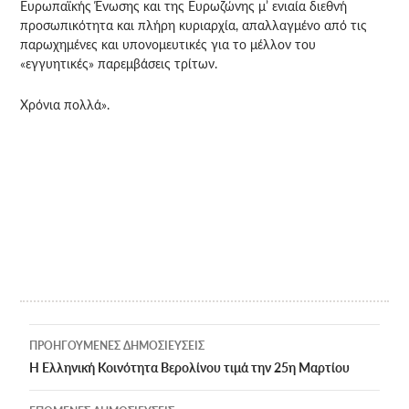
Ευρωπαϊκής Ένωσης και της Ευρωζώνης μ’ ενιαία διεθνή
προσωπικότητα και πλήρη κυριαρχία, απαλλαγμένο από τις
παρωχημένες και υπονομευτικές για το μέλλον του
«εγγυητικές» παρεμβάσεις τρίτων.
Χρόνια πολλά».
Πλοήγηση
ΠΡΟΗΓΟΎΜΕΝΕΣ ΔΗΜΟΣΙΕΎΣΕΙΣ
άρθρων
Η Ελληνική Κοινότητα Βερολίνου τιμά την 25η Μαρτίου