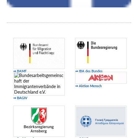
⇒ BAMF
⇒ IBA des Bundes
⇒ Aktion Mensch
⇒ BAGIV