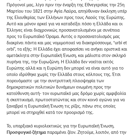
Πρόγονοί μας, λίγο πριν την έναρξη της Εθνεγερσίας την 25η
Μαρτίου του 1821 στην Αγία Λαύρα, απηύθυναν έκκληση υπέρ
της Ελευθερίας των Ελλήνων προς τους Λαούς της Ευρώπης.
Αυτό και μόνον αρκεί για να καταδείξει πόσο η Ελλάδα και οι
Έλληνες είναι διαχρονικώς προσανατολισμένοι με συνέπεια
προς το Ευρωπαϊκό Όραμα. Αυτός ο προσανατολισμός μας
διακρίνει πάντα και μας νομιμοποιεί να διακηρύσσουμε, “urbi et
orbi”, τα εξής: Η Ελλάδα έχει αποφασίσει να ανήκει οριστικά και
αμετάκλητα στην Ευρωπαϊκή Ένωση, και μάλιστα στον σκληρό
πυρήνα της, την Ευρωζώνη. Η Ελλάδα δεν νοείται εκτός
Ευρώπης αλλά και η Ευρώπη δεν μπορεί να είναι αυτό για το
οποίο ιδρύθηκε χωρίς την Ελλάδα στους κόλπους της. Έτσι
πορευόμαστε -με την συντριπτική πλειοψηφία των
δημοκρατικών πολιτικών δυνάμεων ενωμένη προς την
κατεύθυνση αυτή- τον ευρωπαϊκό μας δρόμο χωρίς αμφιβολία
ή σκεπτικισμό, πρωτοστατώντας και στον κοινό αγώνα για να
ξαναβρεί η Ευρωπαϊκή Ένωση τις ρίζες, πάνω στις οποίες
μπορεί να στηριχθεί κατά τον προορισμό της.
Το, υπαρξιακό κυριολεκτικώς για την Ευρωπαϊκή Ένωση,
Προσφυγικό ζήτημα
παραμένει ζέον. Ζητούμε, λοιπόν, από την