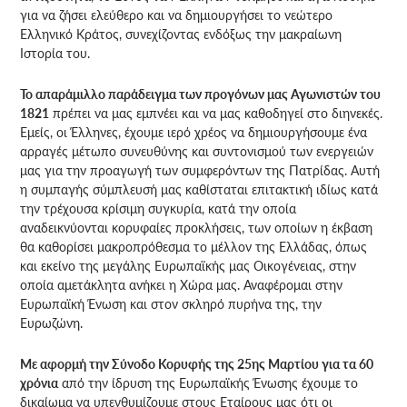
για να ζήσει ελεύθερο και να δημιουργήσει το νεώτερο
Ελληνικό Κράτος, συνεχίζοντας ενδόξως την μακραίωνη
Ιστορία του.
Το απαράμιλλο παράδειγμα των προγόνων μας Αγωνιστών του
1821
πρέπει να μας εμπνέει και να μας καθοδηγεί στο διηνεκές.
Εμείς, οι Έλληνες, έχουμε ιερό χρέος να δημιουργήσουμε ένα
αρραγές μέτωπο συνευθύνης και συντονισμού των ενεργειών
μας για την προαγωγή των συμφερόντων της Πατρίδας. Αυτή
η συμπαγής σύμπλευσή μας καθίσταται επιτακτική ιδίως κατά
την τρέχουσα κρίσιμη συγκυρία, κατά την οποία
αναδεικνύονται κορυφαίες προκλήσεις, των οποίων η έκβαση
θα καθορίσει μακροπρόθεσμα το μέλλον της Ελλάδας, όπως
και εκείνο της μεγάλης Ευρωπαϊκής μας Οικογένειας, στην
οποία αμετάκλητα ανήκει η Χώρα μας. Αναφέρομαι στην
Ευρωπαϊκή Ένωση και στον σκληρό πυρήνα της, την
Ευρωζώνη.
Με αφορμή την Σύνοδο Κορυφής της 25ης Μαρτίου για τα 60
χρόνια
από την ίδρυση της Ευρωπαϊκής Ένωσης έχουμε το
δικαίωμα να υπενθυμίζουμε στους Εταίρους μας ότι οι