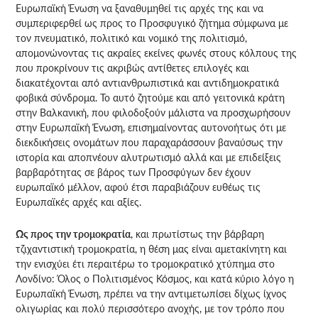
Ευρωπαϊκή Ένωση να ξαναθυμηθεί τις αρχές της και να
συμπεριφερθεί ως προς το Προσφυγικό ζήτημα σύμφωνα με
τον πνευματικό, πολιτικό και νομικό της πολιτισμό,
απομονώνοντας τις ακραίες εκείνες φωνές στους κόλπους της
που προκρίνουν τις ακριβώς αντίθετες επιλογές και
διακατέχονται από αντιανθρωπιστικά και αντιδημοκρατικά
φοβικά σύνδρομα. Το αυτό ζητούμε και από γειτονικά κράτη
στην Βαλκανική, που φιλοδοξούν μάλιστα να προσχωρήσουν
στην Ευρωπαϊκή Ένωση, επισημαίνοντας αυτονοήτως ότι με
διεκδικήσεις ονομάτων που παραχαράσσουν βαναύσως την
ιστορία και αποπνέουν αλυτρωτισμό αλλά και με επιδείξεις
βαρβαρότητας σε βάρος των Προσφύγων δεν έχουν
ευρωπαϊκό μέλλον, αφού έτσι παραβιάζουν ευθέως τις
Ευρωπαϊκές αρχές και αξίες.
Ως προς την τρομοκρατία
, και πρωτίστως την βάρβαρη
τζιχαντιστική τρομοκρατία, η θέση μας είναι αμετακίνητη και
την ενισχύει έτι περαιτέρω το τρομοκρατικό χτύπημα στο
Λονδίνο: Όλος ο Πολιτισμένος Κόσμος, και κατά κύριο λόγο η
Ευρωπαϊκή Ένωση, πρέπει να την αντιμετωπίσει δίχως ίχνος
ολιγωρίας και πολύ περισσότερο ανοχής, με τον τρόπο που