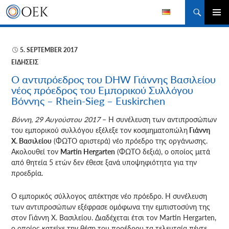
Αναζήτηση
ΜΕΤΆΒΑΣΗ
ΚΎΡΙΟ
ΣΕ
ΜΕΝΟΎ
ΠΕΡΙΕΧΌΜΕΝΟ
5. SEPTEMBER 2017
ΕΙΔΉΣΕΙΣ
Ο αντιπρόεδρος του DHW Γιάννης Βασιλείου
νέος πρόεδρος του Εμπορικού Συλλόγου
Βόννης – Rhein-Sieg – Euskirchen
Βόννη, 29 Αυγούστου 2017
– Η συνέλευση των αντιπροσώπων
του εμπορικού συλλόγου εξέλεξε τον κοσμηματοπώλη
Γιάννη
Χ. Βασιλείου
(ΦΩΤΟ αριστερά) νέο πρόεδρο της οργάνωσης.
Ακολουθεί τον
Martin Hergarten
(ΦΩΤΟ δεξιά), ο οποίος μετά
από θητεία 5 ετών δεν έθεσε ξανά υποψηφιότητα για την
προεδρία.
Ο εμπορικός σύλλογος απέκτησε νέο πρόεδρο. Η συνέλευση
των αντιπροσώπων εξέφρασε ομόφωνα την εμπιστοσύνη της
στον Γιάννη Χ. Βασιλείου. Διαδέχεται έτσι τον Martin Hergarten,
ο οποίος κατείχε την θέση του προέδρου τα τελευταία πέντε