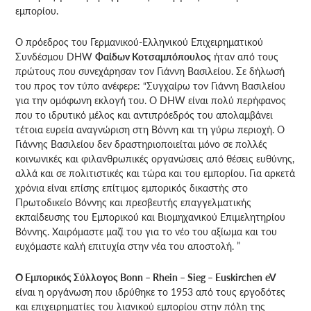
εμπορίου.
Ο πρόεδρος του Γερμανικού-Ελληνικού Επιχειρηματικού
Συνδέσμου DHW
Φαίδων Κοτσαμπόπουλος
ήταν από τους
πρώτους που συνεχάρησαν τον Γιάννη Βασιλείου. Σε δήλωσή
του προς τον τύπο ανέφερε: “Συγχαίρω τον Γιάννη Βασιλείου
για την ομόφωνη εκλογή του. Ο DHW είναι πολύ περήφανος
που το ιδρυτικό μέλος και αντιπρόεδρός του απολαμβάνει
τέτοια ευρεία αναγνώριση στη Βόννη και τη γύρω περιοχή. Ο
Γιάννης Βασιλείου δεν δραστηριοποιείται μόνο σε πολλές
κοινωνικές και φιλανθρωπικές οργανώσεις από θέσεις ευθύνης,
αλλά και σε πολιτιστικές και τώρα και του εμπορίου. Για αρκετά
χρόνια είναι επίσης επίτιμος εμπορικός δικαστής στο
Πρωτοδικείο Βόννης και πρεσβευτής επαγγελματικής
εκπαίδευσης του Εμπορικού και Βιομηχανικού Επιμελητηρίου
Βόννης. Χαιρόμαστε μαζί του για το νέο του αξίωμα και του
ευχόμαστε καλή επιτυχία στην νέα του αποστολή. ”
Ο Εμπορικός Σύλλογος
Bonn
–
Rhein
–
Sieg
–
Euskirchen
eV
είναι η οργάνωση που ιδρύθηκε το 1953 από τους εργοδότες
και επιχειρηματίες του λιανικού εμπορίου στην πόλη της