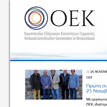
Α
28. NOVEMB
ΟΕΚ
Πρώτη συ
25 Νοεμβ
Με οργανωτικ
ΟΕΚ, ιδιαίτε