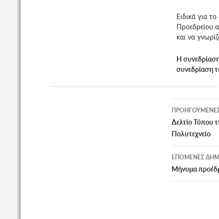
Ειδικά για τ
Προεδρείου α
και να γνωρίζ
Η συνεδρίαση
συνεδρίαση τ
Πλοήγη
ΠΡΟΗΓΟΎΜΕΝΕΣ
άρθρων
Δελτίο Τύπου τ
Πολυτεχνείο
ΕΠΌΜΕΝΕΣ ΔΗΜ
Μήνυμα προέδ