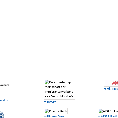
⇒ Aktion 
Bundes
⇒ BAGIV
⇒ Piraeus Bank
⇒ AIGES Hosti