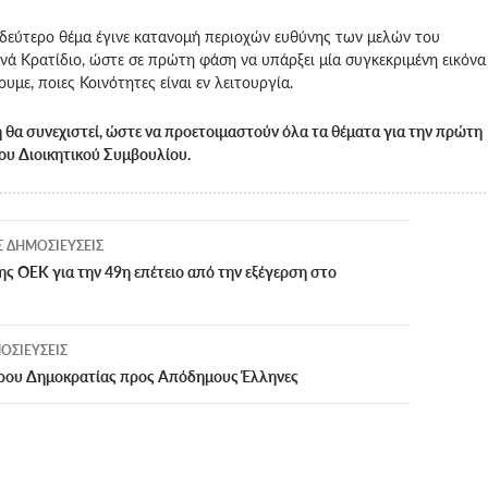
ο δεύτερο θέμα έγινε κατανομή περιοχών ευθύνης των μελών του
νά Κρατίδιο, ώστε σε πρώτη φάση να υπάρξει μία συγκεκριμένη εικόνα
ουμε, ποιες Κοινότητες είναι εν λειτουργία.
 θα συνεχιστεί, ώστε να προετοιμαστούν όλα τα θέματα για την πρώτη
ου Διοικητικού Συμβουλίου.
ση
 ΔΗΜΟΣΙΕΎΣΕΙΣ
ης ΟΕΚ για την 49η επέτειο από την εξέγερση στο
ΟΣΙΕΎΣΕΙΣ
ρου Δημοκρατίας προς Απόδημους Έλληνες