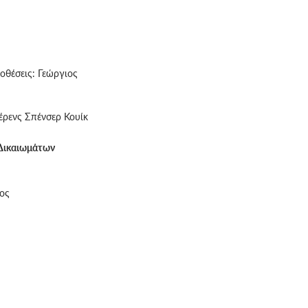
θέσεις: Γεώργιος
έρενς Σπένσερ Κουίκ
 Δικαιωμάτων
ος