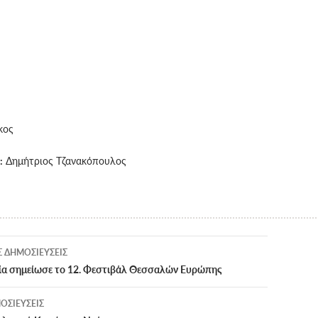
κος
:
Δημήτριος Τζανακόπουλος
ση
 ΔΗΜΟΣΙΕΎΣΕΙΣ
ία σημείωσε το 12. Φεστιβάλ Θεσσαλών Ευρώπης
ΟΣΙΕΎΣΕΙΣ