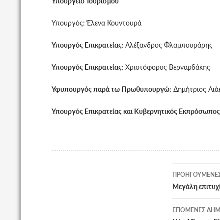
Υπουργείο Τουρισμού
Υπουργός: Έλενα Κουντουρά
Υπουργός Επικρατείας:
Αλέξανδρος Φλαμπουράρης
Υπουργός Επικρατείας:
Χριστόφορος Βερναρδάκης
Υφυπουργός παρά τω Πρωθυπουργώ:
Δημήτριος Λιά
Υπουργός Επικρατείας και Κυβερνητικός Εκπρόσωπος
Πλοήγη
ΠΡΟΗΓΟΎΜΕΝΕΣ
άρθρων
Μεγάλη επιτυχ
ΕΠΌΜΕΝΕΣ ΔΗΜ