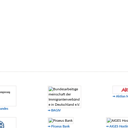
⇒ Aktion 
Bundes
⇒ BAGIV
⇒ Piraeus Bank
⇒ AIGES Hosti