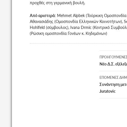
προχθές στη γερμανική βουλή.
Από αριστερά
: Mehmet Alpbek (Τούρκικη Ομοσπονδία 
Αθανασιάδης (Ομοσπονδία Ελληνικών Κοινοτήτων), Se
Hohlfeld (σύμβουλος), Ivana Drmic (Κεντρικό Συμβούλι
(Ρώσικη ομοσπονδία Γονέων κ. Κηδεμόνων)
Πλοήγη
ΠΡΟΗΓΟΎΜΕΝΕΣ
άρθρων
Νέο Δ.Σ. εξέλ
ΕΠΌΜΕΝΕΣ ΔΗΜ
Συνάντηση μετ
Juratovic