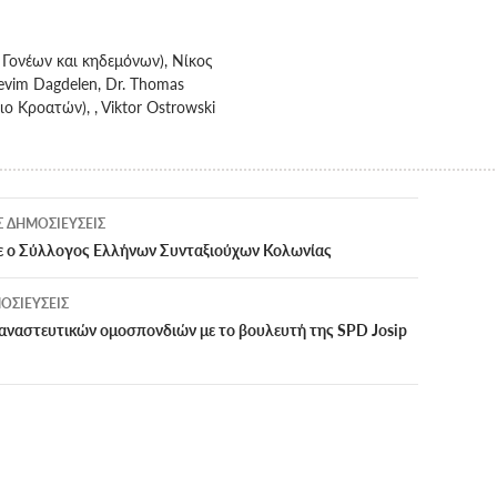
Γονέων και κηδεμόνων), Νίκος
vim Dagdelen, Dr. Thomas
ο Κροατών), , Viktor Ostrowski
ση
 ΔΗΜΟΣΙΕΎΣΕΙΣ
εξε ο Σύλλογος Ελλήνων Συνταξιούχων Κολωνίας
ΟΣΙΕΎΣΕΙΣ
αναστευτικών ομοσπονδιών με τo βουλευτή της SPD Josip