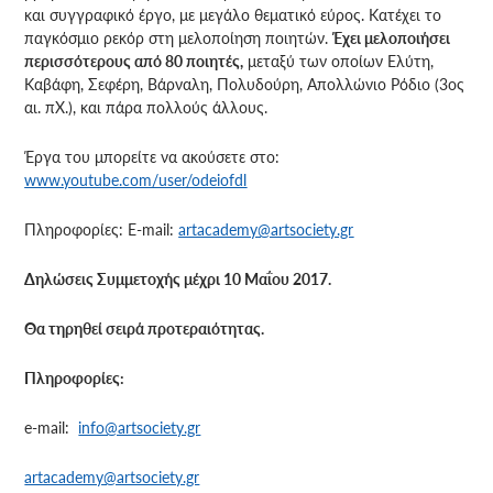
και συγγραφικό έργο, με μεγάλο θεματικό εύρος. Κατέχει το
παγκόσμιο ρεκόρ στη μελοποίηση ποιητών.
Έχει μελοποιήσει
περισσότερους από 80 ποιητές,
μεταξύ των οποίων Ελύτη,
Καβάφη, Σεφέρη, Βάρναλη, Πολυδούρη, Απολλώνιο Ρόδιο (3ος
αι. πΧ.), και πάρα πολλούς άλλους.
Έργα του μπορείτε να ακούσετε στο:
www.youtube.com/user/odeiofdl
Πληροφορίες: E-mail:
artacademy@artsociety.gr
Δηλώσεις Συμμετοχής μέχρι 10 Μαΐου 2017.
Θα τηρηθεί σειρά προτεραιότητας.
Πληροφορίες:
e-mail:
info@artsociety.gr
artacademy@artsociety.gr