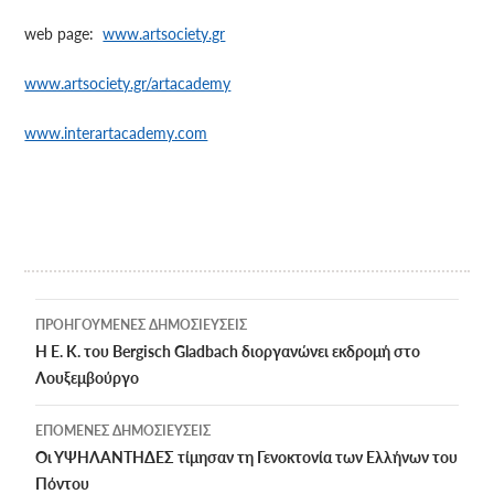
web page:
www.artsociety.gr
www.artsociety.gr/artacademy
www.interartacademy.com
Πλοήγηση
ΠΡΟΗΓΟΎΜΕΝΕΣ ΔΗΜΟΣΙΕΎΣΕΙΣ
άρθρων
Η Ε. Κ. του Bergisch Gladbach διοργανώνει εκδρομή στo
Λουξεμβούργο
ΕΠΌΜΕΝΕΣ ΔΗΜΟΣΙΕΎΣΕΙΣ
Οι ΥΨΗΛΑΝΤΗΔΕΣ τίμησαν τη Γενοκτονία των Ελλήνων του
Πόντου