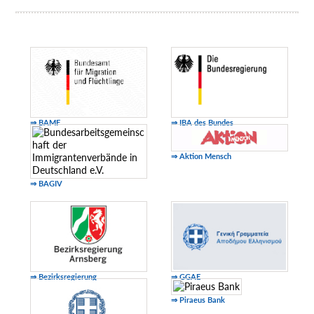
⇒ BAMF
⇒ IBA des Bundes
⇒ Aktion Mensch
⇒ BAGIV
⇒ Bezirksregierung
⇒ GGAE
⇒ Piraeus Bank