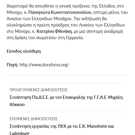
Χαιρετισμό θα απευθύνει η γενική πρόξενος της Ελλάδος στο
Μόναχο, κ.
Παναγιώτα Κωνσταντινοπούλου
, επίτιμο μέλος του
Λυκείου των Ελληνίδων Μονάχου. Την εκδήλωση θα
ολοκληρώσει η πρώτη πρόεδρος του Λυκείου των Ελληνίδων
στο Μόναχο, κ.
Κατερίνα Φθενάκη
, με μια σύντομη αναδρομή
στη δράση του σωματείου στη Γερμανία.
Είσοδος ελεύθερη
Πηγή:
http://www.doryforos.org/
Πλοήγηση
ΠΡΟΗΓΟΎΜΕΝΕΣ ΔΗΜΟΣΙΕΎΣΕΙΣ
άρθρων
Συνάντηση Πα.Δ.Ε.Ε. με τον Επικεφαλής της Γ.Γ.Α.Ε. Μιχάλη
Κόκκινο
ΕΠΌΜΕΝΕΣ ΔΗΜΟΣΙΕΎΣΕΙΣ
Συνάντηση εργασίας της ΟΕΚ με τις Ε.Κ. Mannheim και
Ladenburg