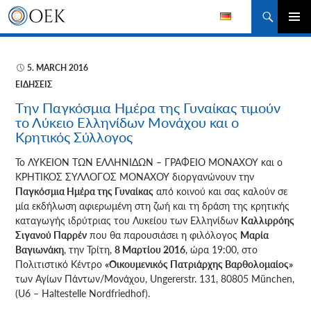
Αναζήτηση
ΜΕΤΆΒΑΣΗ
ΚΎΡΙΟ
ΣΕ
ΜΕΝΟΎ
ΠΕΡΙΕΧΌΜΕΝΟ
5. MARCH 2016
ΕΙΔΉΣΕΙΣ
Tην Παγκόσμια Ημέρα της Γυναίκας τιμούν
το Λύκειο Ελληνίδων Μονάχου και ο
Κρητικός Σύλλογος
Το ΛΥΚΕΙΟΝ ΤΩΝ ΕΛΛΗΝΙΔΩΝ – ΓΡΑΦΕΙΟ ΜΟΝΑΧΟΥ και ο
ΚΡΗΤΙΚΟΣ ΣΥΛΛΟΓΟΣ ΜΟΝΑΧΟΥ διοργανώνουν την
Παγκόσμια Ημέρα της Γυναίκας
από κοινού και σας καλούν σε
μία εκδήλωση αφιερωμένη στη ζωή
και τη δράση της κρητικής
καταγωγής ιδρύτριας του Λυκείου των Ελληνίδων
Καλλιρρόης
Σιγανού Παρρέν
που θα παρουσιάσει η φιλόλογος
Μαρία
Βαγιωνάκη
, την Τρίτη,
8 Μαρτίου 2016
, ώρα 19:00, στο
Πολιτιστικό Κέντρο
«Οικουμενικός Πατριάρχης Βαρθολομαίος»
των Αγίων Πάντων/Μονάχου, Ungererstr. 131, 80805 München,
(U6 – Haltestelle Nordfriedhof).