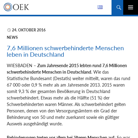
Suchen
ZUM
PRIMÄR
INHALT
MENÜ
SPRINGEN
24. OKTOBER 2016
NEWS
7,6 Millionen schwerbehinderte Menschen
leben in Deutschland
WIESBADEN –
Zum Jahresende 2015 lebten rund 7,6 Millionen
schwerbehinderte Menschen in Deutschland
. Wie das
Statistische Bundesamt (Destatis) weiter mitteilt, waren das rund
67 000 oder 0,9 % mehr als am Jahresende 2013. 2015 waren
somit 9,3 % der gesamten Bevölkerung in Deutschland
schwerbehindert. Etwas mehr als die Hälfte (51 %) der
Schwerbehinderten waren Männer. Als schwerbehindert gelten
Personen, denen von den Versorgungsämtern ein Grad der
Behinderung von 50 und mehr zuerkannt sowie ein gültiger
Ausweis ausgehändigt wurde.
Behinderungen treten vor allem bei älteren Menschen auf
: So war