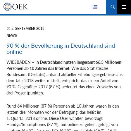
Suchen
ZUM
PRIMÄR
INHALT
MENÜ
SPRINGEN
5. SEPTEMBER 2018
NEWS
90 % der Bevölkerung in Deutschland sind
online
WIESBADEN –
In Deutschland nutzen insgesamt 66,5 Millionen
Personen ab 10 Jahren das Internet
. Wie das Statistische
Bundesamt (Destatis) anhand aktueller Erhebungsergebnisse aus
dem Jahr 2018 weiter mitteilt, entspricht das einem Anteil von
90 %. Gegenüber 2017 (87 %) bedeutet das einen Zuwachs von
drei Prozentpunkten.
Rund 64 Millionen (87 %) Personen ab 10 Jahren
waren in den
letzten drei Monaten vor der Befragung, das heißt im
1. Quartal 2018 online. Diese User wählten bevorzugt
Handys/Smartphones (87 %), um online zu gehen, gefolgt von
Laptops (65 %), Desktop-PCs (62 %) und Tablets (46 %). 16 %