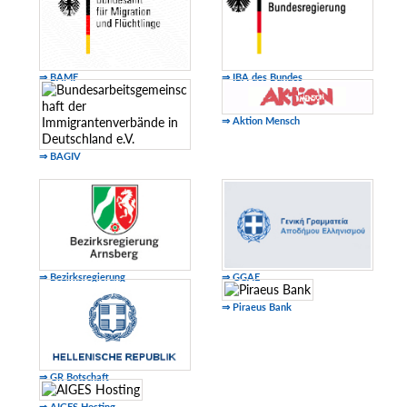
⇒ BAMF
⇒ IBA des Bundes
⇒ Aktion Mensch
⇒ BAGIV
⇒ Bezirksregierung
⇒ GGAE
⇒ Piraeus Bank
⇒ GR Botschaft
⇒ AIGES Hosting