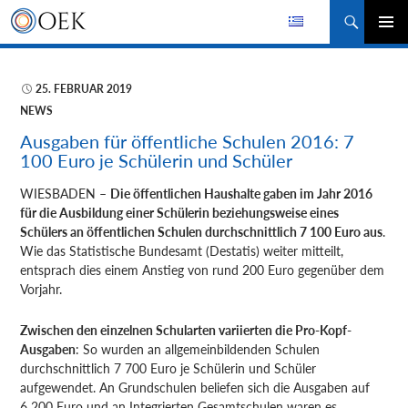
Suchen
ZUM
PRIMÄR
INHALT
MENÜ
SPRINGEN
25. FEBRUAR 2019
NEWS
Ausgaben für öffentliche Schulen 2016: 7
100 Euro je Schülerin und Schüler
WIESBADEN –
Die öffentlichen Haushalte gaben im Jahr 2016
für die Ausbildung einer Schülerin beziehungsweise eines
Schülers an öffentlichen Schulen durchschnittlich 7 100 Euro aus
.
Wie das Statistische Bundesamt
(Destatis) weiter mitteilt,
entsprach dies einem Anstieg von rund 200 Euro gegenüber dem
Vorjahr.
Zwischen den einzelnen Schularten variierten die Pro-Kopf-
Ausgaben
: So wurden an allgemeinbildenden Schulen
durchschnittlich 7 700 Euro je Schülerin und Schüler
aufgewendet. An Grundschulen beliefen sich die Ausgaben auf
6 200 Euro und an Integrierten Gesamtschulen waren es