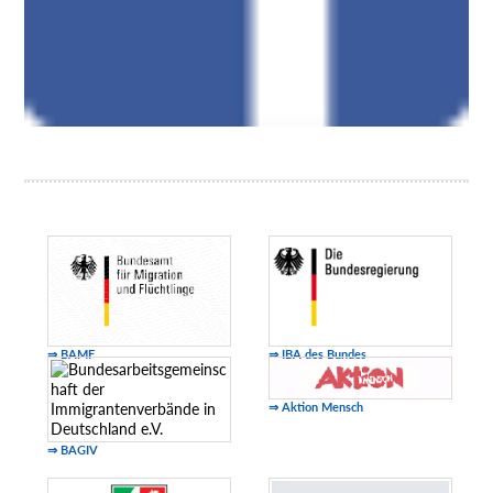
⇒ BAMF
⇒ IBA des Bundes
⇒ Aktion Mensch
⇒ BAGIV