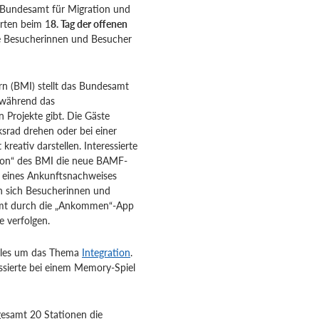
s Bundesamt für Migration und
orten beim 1
8. Tag der offenen
e Besucherinnen und Besucher
rn (BMI) stellt das Bundesamt
r während das
 Projekte gibt. Die Gäste
ksrad drehen oder bei einer
 kreativ darstellen. Interessierte
tion“ des BMI die neue BAMF-
 eines Ankunftsnachweises
en sich Besucherinnen und
mt durch die „Ankommen“-App
e verfolgen.
lles um das Thema
Integration
.
ssierte bei einem Memory-Spiel
gesamt 20 Stationen die