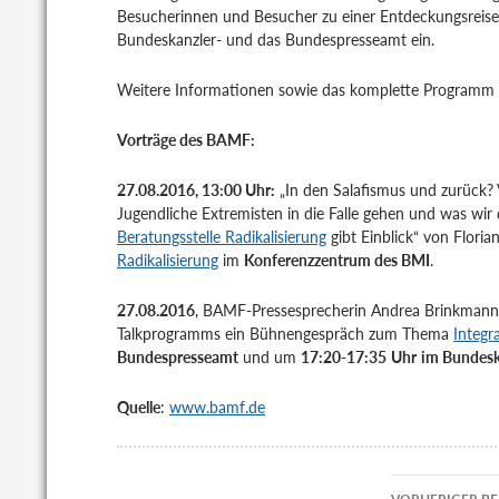
Besucherinnen und Besucher zu einer Entdeckungsreise d
Bundeskanzler- und das Bundespresseamt ein.
Weitere Informationen sowie das komplette Programm 
Vorträge des BAMF:
27.08.2016, 13:00 Uhr:
„In den Salafismus und zurück?
Jugendliche Extremisten in die Falle gehen und was wir
Beratungsstelle Radikalisierung
gibt Einblick“ von Floria
Radikalisierung
im
Konferenzzentrum des BMI
.
27.08.2016
, BAMF-Pressesprecherin Andrea Brinkmann
Talkprogramms ein Bühnengespräch zum Thema
Integr
Bundespresseamt
und um
17:20-17:35
Uhr
im Bundesk
Quelle
:
www.bamf.de
Beitrags