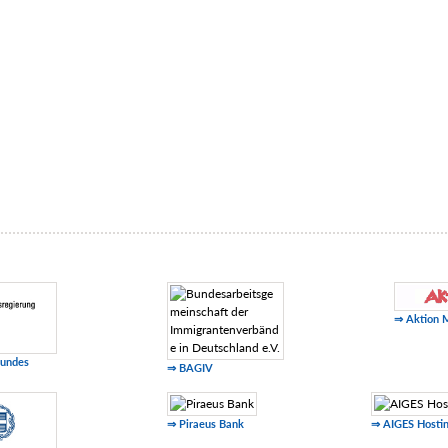
⇒ Aktion 
Bundes
⇒ BAGIV
⇒ Piraeus Bank
⇒ AIGES Hosti