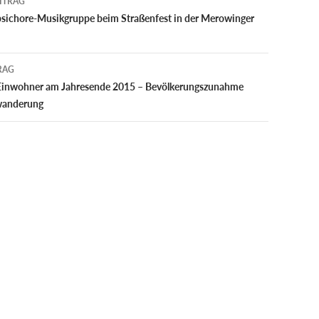
ITRAG
rpsichore-Musikgruppe beim Straßenfest in der Merowinger
RAG
 Einwohner am Jahres­ende 2015 – Bevöl­kerungs­zunahme
an­derung