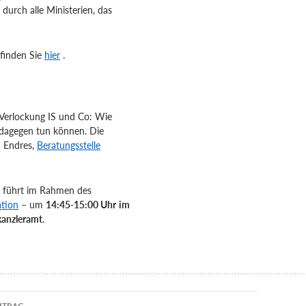
urch alle Ministerien, das
finden Sie
hier
.
 Verlockung IS und Co: Wie
 dagegen tun können. Die
n Endres,
Beratungsstelle
 führt im Rahmen des
ation
– um
14:45-15:00 Uhr
im
anzleramt
.
navigation