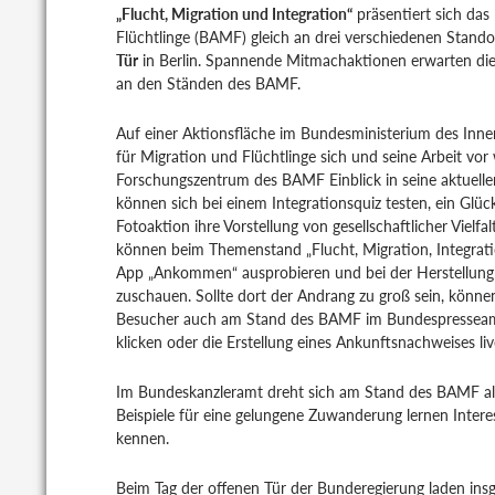
„Flucht, Migration und Integration“
präsentiert sich da
Flüchtlinge (BAMF) gleich an drei verschiedenen Stand
Tür
in Berlin. Spannende Mitmachaktionen erwarten di
an den Ständen des BAMF.
Auf einer Aktionsfläche im Bundesministerium des Inne
für Migration und Flüchtlinge sich und seine Arbeit vo
Forschungszentrum des BAMF Einblick in seine aktuellen
können sich bei einem Integrationsquiz testen, ein Glüc
Fotoaktion ihre Vorstellung von gesellschaftlicher Vielfalt
können beim Themenstand „Flucht, Migration, Integra
App „Ankommen“ ausprobieren und bei der Herstellung
zuschauen. Sollte dort der Andrang zu groß sein, könn
Besucher auch am Stand des BAMF im Bundespressea
klicken oder die Erstellung eines Ankunftsnachweises liv
Im Bundeskanzleramt dreht sich am Stand des BAMF a
Beispiele für eine gelungene Zuwanderung lernen Intere
kennen.
Beim Tag der offenen Tür der Bunderegierung laden ins