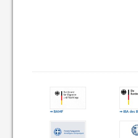
⇒ BAMF
⇒ IBA des 