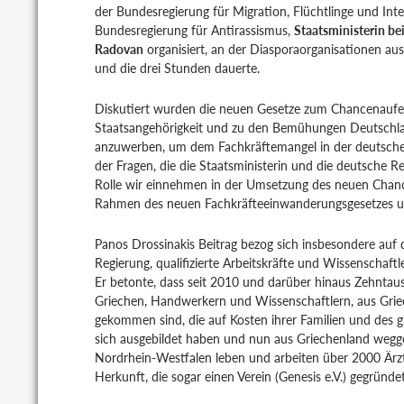
der Bundesregierung für Migration, Flüchtlinge und Inte
Bundesregierung für Antirassismus,
Staatsministerin b
Radovan
organisiert, an der Diasporaorganisationen au
und die drei Stunden dauerte.
Diskutiert wurden die neuen Gesetze zum Chancenaufen
Staatsangehörigkeit und zu den Bemühungen Deutschlan
anzuwerben, um dem Fachkräftemangel in der deutsche
der Fragen, die die Staatsministerin und die deutsche R
Rolle wir einnehmen in der Umsetzung des neuen Chanc
Rahmen des neuen Fachkräfteeinwanderungsgesetzes un
Panos Drossinakis Beitrag bezog sich insbesondere au
Regierung, qualifizierte Arbeitskräfte und Wissenschaf
Er betonte, dass seit 2010 und darüber hinaus Zehntau
Griechen, Handwerkern und Wissenschaftlern, aus Gri
gekommen sind, die auf Kosten ihrer Familien und des g
sich ausgebildet haben und nun aus Griechenland weggeg
Nordrhein-Westfalen leben und arbeiten über 2000 Ärzt
Herkunft, die sogar einen Verein (Genesis e.V.) gegründe