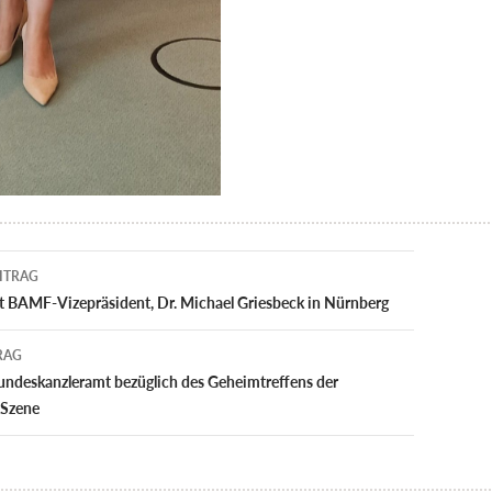
navigation
ITRAG
t BAMF-Vizepräsident, Dr. Michael Griesbeck in Nürnberg
RAG
undeskanzleramt bezüglich des Geheimtreffens der
 Szene