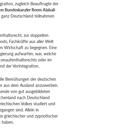
gration, zugleich Beauftragte der
eim Bundeskanzler Reem Alabali-
s ganz Deutschland teilnahmen
thaltsrecht, zur doppelten
ds, Fachkräfte aus aller Welt
n Wirtschaft zu begegnen. Eine
egierung aufwarfen, war, welche
enaufenthaltsrechts oder im
d der Vorintegration.
f die Bemühungen der deutschen
tler aus dem Ausland anzuwerben.
sende von gut ausgebildeten
echenland nach Deutschland
riechischen Volkes studiert und
angen sind. Allein in
e griechischer und zypriotischer
t haben.