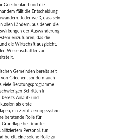
ür Griechenland und die
mandem fällt die Entscheidung
zuwandern. Jeder weiß, dass sein
n allen Ländern, aus denen die
uswirkungen der Auswanderung
ystem einzuführen, das die
und die Wirtschaft ausgleicht,
den Wissenschaftler zur
tstellt.
ischen Gemeinden bereits seit
ur von Griechen, sondern auch
ts viele Beratungsprogramme
schwierigen Schritten in
 bereits Anlauf- und
kussion als erste
agen, ein Zertifizierungssystem
ne beratende Rolle für
er Grundlage bestimmter
alifiziertem Personal, tun
 bereit, eine solche Rolle zu