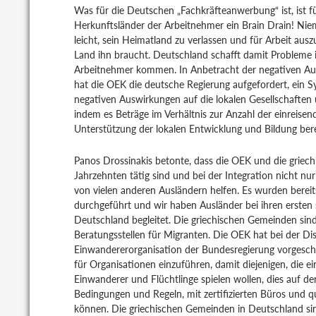
Was für die Deutschen „Fachkräfteanwerbung“ ist, ist f
Herkunftsländer der Arbeitnehmer ein Brain Drain! Nie
leicht, sein Heimatland zu verlassen und für Arbeit aus
Land ihn braucht. Deutschland schafft damit Probleme i
Arbeitnehmer kommen. In Anbetracht der negativen A
hat die OEK die deutsche Regierung aufgefordert, ein S
negativen Auswirkungen auf die lokalen Gesellschaften 
indem es Beträge im Verhältnis zur Anzahl der einreisen
Unterstützung der lokalen Entwicklung und Bildung berei
Panos Drossinakis betonte, dass die OEK und die griech
Jahrzehnten tätig sind und bei der Integration nicht n
von vielen anderen Ausländern helfen. Es wurden berei
durchgeführt und wir haben Ausländer bei ihren ersten 
Deutschland begleitet. Die griechischen Gemeinden sind
Beratungsstellen für Migranten. Die OEK hat bei der Dis
Einwandererorganisation der Bundesregierung vorgeschl
für Organisationen einzuführen, damit diejenigen, die ei
Einwanderer und Flüchtlinge spielen wollen, dies auf d
Bedingungen und Regeln, mit zertifizierten Büros und qu
können. Die griechischen Gemeinden in Deutschland sind