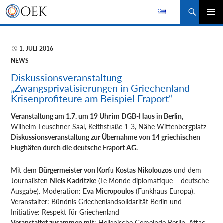
Suchen
ZUM
PRIMÄR
INHALT
MENÜ
SPRINGEN
1. JULI 2016
NEWS
Diskussionsveranstaltung
„Zwangsprivatisierungen in Griechenland –
Krisenprofiteure am Beispiel Fraport“
Veranstaltung am 1.7. um 19 Uhr im DGB-Haus in Berlin,
Wilhelm-Leuschner-Saal, Keithstraße 1-3, Nähe Wittenbergplatz
Diskussionsveranstaltung zur Übernahme von 14 griechischen
Flughäfen durch die deutsche Fraport AG.
Mit dem
Bürgermeister von Korfu Kostas Nikolouzos
und dem
Journalisten
Niels Kadritzke
(Le Monde diplomatique – deutsche
Ausgabe). Moderation:
Eva Micropoulos
(Funkhaus Europa).
Veranstalter: Bündnis Griechenlandsolidarität Berlin und
Initiative: Respekt für Griechenland
Veranstaltet zusammen mit
: Hellenische Gemeinde Berlin, Attac