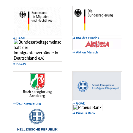
⇒ BAMF
⇒ IBA des Bundes
⇒ Aktion Mensch
⇒ BAGIV
⇒ Bezirksregierung
⇒ GGAE
⇒ Piraeus Bank