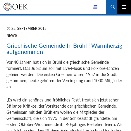
Suchen
ZUM
PRIMÄR
INHALT
MENÜ
SPRINGEN
25. SEPTEMBER 2015
NEWS
Griechische Gemeinde In Brühl | Warmherzig
aufgenommen
Vor 40 Jahren hat sich in Brühl die griechische Gemeinde
formiert. Das Jubiläum soll mit Live-Musik und Folklore-Tänzen
gefeiert werden. Die ersten Griechen waren 1957 in die Stadt
gekommen, heute gehören der Vereinigung rund 1000 Mitglieder
an.
„Es wird ein schönes und fröhliches Fest“, freut sich jetzt schon
Stilianos Kritikos, der Vorsitzende der griechischen Gemeinde.
Gemeinsam mit den Brühlern wollen die Mitglieder der
Gemeinschaft, die sich 1975 in der Schlossstadt gründete, am
ersten Oktober-Wochenende ihr 40-jähriges Bestehen feiern. Als
ein Zeichen einer langjährigen Freundschaft zwischen Deutschen