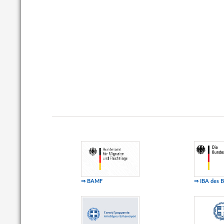
⇒ BAMF
⇒ IBA des 