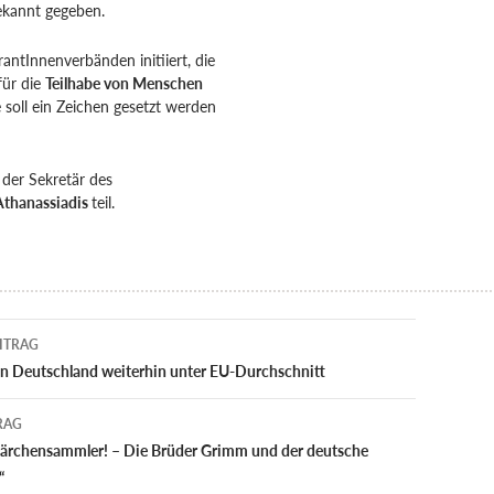
ekannt gegeben.
antInnenverbänden initiiert, die
für die
Teilhabe von Menschen
soll ein Zeichen gesetzt werden
 der Sekretär des
Athanassiadis
teil.
navigation
ITRAG
in Deutschland weiterhin unter EU-Durchschnitt
RAG
Märchensammler! – Die Brüder Grimm und der deutsche
“