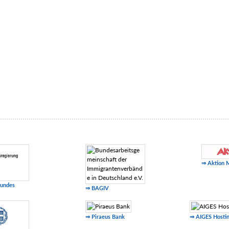
⇒ Aktion 
Bundes
⇒ BAGIV
⇒ Piraeus Bank
⇒ AIGES Hosti