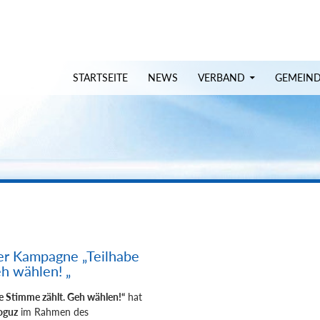
uchen
STARTSEITE
NEWS
VERBAND
GEMEIN
 der Kampagne „Teilhabe
h wählen! „
e Stimme zählt. Geh wählen!“
hat
oguz
im Rahmen des