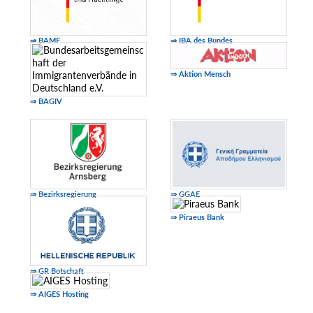
⇒ BAMF
⇒ IBA des Bundes
⇒ Aktion Mensch
⇒ BAGIV
⇒ Bezirksregierung
⇒ GGAE
⇒ Piraeus Bank
⇒ GR Botschaft
⇒ AIGES Hosting