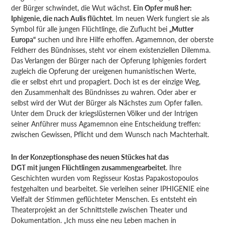
der Bürger schwindet, die Wut wächst.
Ein Opfer muß her:
Iphigenie, die nach Aulis flüchtet
. Im neuen Werk fungiert sie als
Symbol für alle jungen Flüchtlinge, die Zuflucht bei
„Mutter
Europa“
suchen und ihre Hilfe erhoffen. Agamemnon, der oberste
Feldherr des Bündnisses, steht vor einem existenziellen Dilemma.
Das Verlangen der Bürger nach der Opferung Iphigenies fordert
zugleich die Opferung der ureigenen humanistischen Werte,
die er selbst ehrt und propagiert. Doch ist es der einzige Weg,
den Zusammenhalt des Bündnisses zu wahren. Oder aber er
selbst wird der Wut der Bürger als Nächstes zum Opfer fallen.
Unter dem Druck der kriegslüsternen Völker und der Intrigen
seiner Anführer muss Agamemnon eine Entscheidung treffen:
zwischen Gewissen, Pflicht und dem Wunsch nach Machterhalt.
In der Konzeptionsphase des neuen Stückes hat das
DGT mit jungen Flüchtlingen zusammengearbeitet
. Ihre
Geschichten wurden vom Regisseur Kostas Papakostopoulos
festgehalten und bearbeitet. Sie verleihen seiner IPHIGENIE eine
Vielfalt der Stimmen geflüchteter Menschen. Es entsteht ein
Theaterprojekt an der Schnittstelle zwischen Theater und
Dokumentation. „Ich muss eine neu Leben machen in