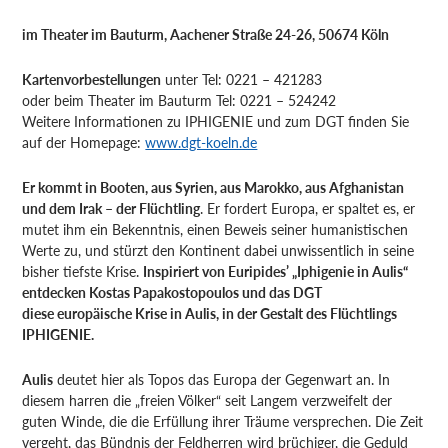
im Theater im Bauturm, Aachener Straße 24-26, 50674 Köln
Kartenvorbestellungen
unter Tel: 0221 – 421283
oder beim Theater im Bauturm Tel: 0221 – 524242
Weitere Informationen zu IPHIGENIE und zum DGT finden Sie
auf der Homepage:
www.dgt-koeln.de
Er kommt in Booten, aus Syrien, aus Marokko, aus Afghanistan
und dem Irak – der Flüchtling
. Er fordert Europa, er spaltet es, er
mutet ihm ein Bekenntnis, einen Beweis seiner humanistischen
Werte zu, und stürzt den Kontinent dabei unwissentlich in seine
bisher tiefste Krise.
Inspiriert von Euripides’ „Iphigenie in Aulis“
entdecken Kostas Papakostopoulos und das DGT
diese europäische Krise in Aulis, in der Gestalt des Flüchtlings
IPHIGENIE.
Aulis
deutet hier als Topos das Europa der Gegenwart an. In
diesem harren die „freien Völker“ seit Langem verzweifelt der
guten Winde, die die Erfüllung ihrer Träume versprechen. Die Zeit
vergeht, das Bündnis der Feldherren wird brüchiger, die Geduld