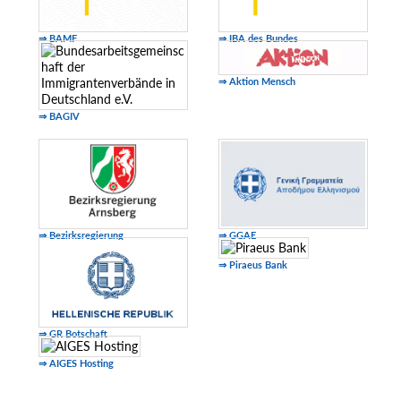
⇒ BAMF
⇒ IBA des Bundes
⇒ Aktion Mensch
⇒ BAGIV
⇒ Bezirksregierung
⇒ GGAE
⇒ Piraeus Bank
⇒ GR Botschaft
⇒ AIGES Hosting