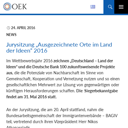
Suchen
ZUM
PRIMÄR
INHALT
MENÜ
SPRINGEN
24. APRIL 2016
NEWS
Jurysitzung „Ausgezeichnete Orte im Land
der Ideen“ 2016
Im Wettbewerbsjahr 2016
zeichnen „Deutschland – Land der
Ideen“ und die Deutsche Bank 100 zukunftsweisende Projekte
aus
, die die Potenziale
von Nachbarschaft im Sinne von
Gemeinschaft, Kooperation und Vernetzung nutzen und so einen
gesellschaftlichen Mehrwert zur Lösung von gegenwärtigen oder
künftigen Herausforderungen schaffen.
Die Siegerbekanntgabe
findet am 31. Mai 2016 statt.
An der Jurysitzung, die am 20. April stattfand, nahm die
Bundesarbeitsgemeinschaft der Immigrantenverbände – BAGIV
teil, vertretend durch ihren Vizepräsident Herr Nikos
Athanassiadis.