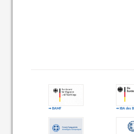
⇒ BAMF
⇒ IBA des 