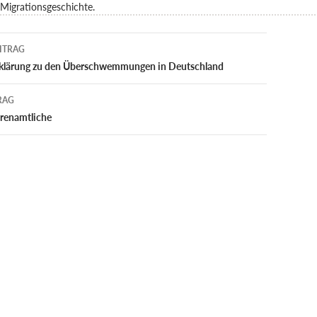
Migrationsgeschichte.
navigation
ITRAG
klärung zu den Überschwemmungen in Deutschland
RAG
hrenamtliche