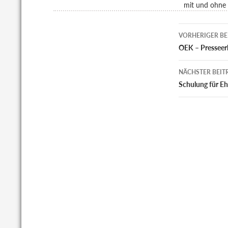
mit und ohne 
Beitrags
VORHERIGER BE
OEK – Presseer
NÄCHSTER BEIT
Schulung für E