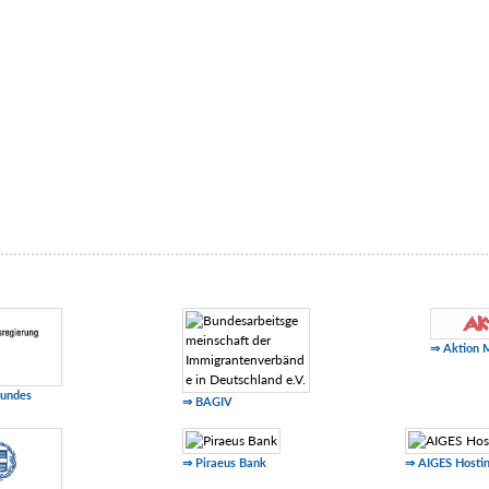
⇒ Aktion 
Bundes
⇒ BAGIV
⇒ Piraeus Bank
⇒ AIGES Hosti