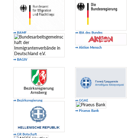
⇒ BAMF
⇒ IBA des Bundes
⇒ Aktion Mensch
⇒ BAGIV
⇒ Bezirksregierung
⇒ GGAE
⇒ Piraeus Bank
⇒ GR Botschaft