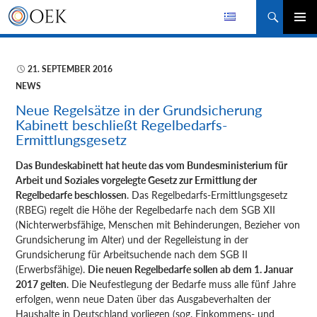
Suchen
ZUM
PRIMÄR
INHALT
MENÜ
SPRINGEN
21. SEPTEMBER 2016
NEWS
Neue Regelsätze in der Grundsicherung
Kabinett beschließt Regelbedarfs-
Ermittlungsgesetz
Das Bundeskabinett hat heute das vom Bundesministerium für
Arbeit und Soziales vorgelegte Gesetz zur Ermittlung der
Regelbedarfe beschlossen
. Das Regelbedarfs-Ermittlungsgesetz
(RBEG) regelt die Höhe der Regelbedarfe nach dem SGB XII
(Nichterwerbsfähige, Menschen mit Behinderungen
, Bezieher von
Grundsicherung im Alter) und der Regelleistung in der
Grundsicherung für Arbeitsuchende nach dem SGB II
(Erwerbsfähige).
Die neuen Regelbedarfe sollen ab dem 1. Januar
2017 gelten
. Die Neufestlegung der Bedarfe muss alle fünf Jahre
erfolgen, wenn neue Daten über das Ausgabeverhalten der
Haushalte in Deutschland vorliegen (sog. Einkommens- und