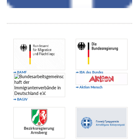
⇒ BAMF
⇒ IBA des Bundes
⇒ Aktion Mensch
⇒ BAGIV