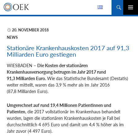
Suchen
ZUM
PRIMÄR
INHALT
MENÜ
SPRINGEN
20. NOVEMBER 2018
NEWS
Stationäre Krankenhauskosten 2017 auf 91,3
Milliarden Euro gestiegen
WIESBADEN –
Die Kosten der stationären
Krankenhausversorgung betrugen im Jahr 2017 rund
91,3 Milliarden Euro.
Wie das Statistische Bundesamt
(Destatis)
weiter mitteilt, waren das 3,9 % mehr als im Jahr 2016
(87,8 Milliarden Euro).
Umgerechnet auf rund 19,4 Millionen Patientinnen und
Patienten
, die 2017 vollstationär im Krankenhaus behandelt
wurden, lagen die stationären Krankenhauskosten je Fall bei
durchschnittlich 4 695 Euro und damit um 4,4 % höher als im
Jahr zuvor (4 497 Euro).