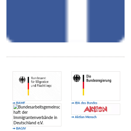
⇒ BAMF
⇒ IBA des Bundes
⇒ Aktion Mensch
⇒ BAGIV