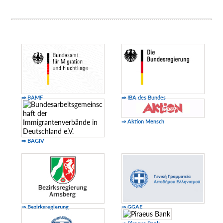
⇒ BAMF
⇒ IBA des Bundes
⇒ Aktion Mensch
⇒ BAGIV
⇒ Bezirksregierung
⇒ GGAE