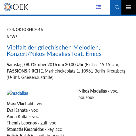
Suchen
ZUM
PRIMÄR
INHALT
MENÜ
SPRINGEN
4. OKTOBER 2016
NEWS
Vielfalt der griechischen Melodien,
Konzert/Nikos Madalias feat. Emies
Samstag, 08. Oktober 2016 um 20.00 Uhr
(Einlass 19.15 Uhr)
PASSIONSKIRCHE,
Marheinekeplatz 1, 10961 Berlin-Kreuzberg
(U-Bhf. Gneisenaustraße)
Nikos Madalias
· voc,
bousouki
Mara Vlachaki
· voc
Eva Kanata
· voc
Anna Kalfa
– voc
Themis Lepenos
· guit, voc
Stamatis Keramidas
· key, acc
Sotiris Balatsis
· guit, bousouki