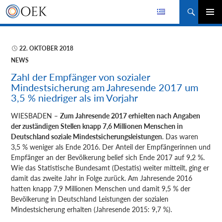
Suchen
ZUM
PRIMÄR
INHALT
MENÜ
SPRINGEN
22. OKTOBER 2018
NEWS
Zahl der Empfänger von sozialer
Mindestsicherung am Jahresende 2017 um
3,5 % niedriger als im Vorjahr
WIESBADEN –
Zum Jahresende 2017 erhielten nach Angaben
der zuständigen Stellen knapp 7,6 Millionen Menschen in
Deutschland soziale Mindestsicherungsleistungen
. Das waren
3,5 % weniger
als Ende 2016. Der Anteil der Empfängerinnen und
Empfänger an der Bevölkerung belief sich Ende 2017 auf 9,2 %.
Wie das Statistische Bundesamt (Destatis) weiter mitteilt, ging er
damit das zweite Jahr in Folge zurück. Am Jahresende 2016
hatten knapp 7,9 Millionen Menschen und damit 9,5 % der
Bevölkerung in Deutschland Leistungen der sozialen
Mindestsicherung erhalten (Jahresende 2015: 9,7 %).