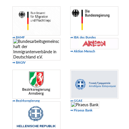
⇒ BAMF
⇒ IBA des Bundes
⇒ Aktion Mensch
⇒ BAGIV
⇒ Bezirksregierung
⇒ GGAE
⇒ Piraeus Bank