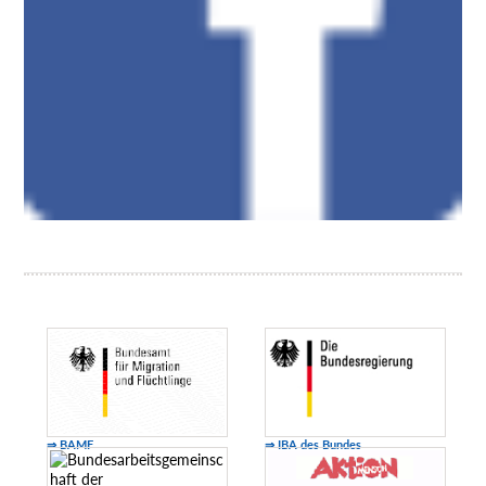
⇒ BAMF
⇒ IBA des Bundes