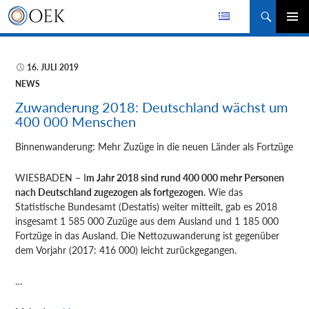
Suchen
ZUM
PRIMÄR
INHALT
MENÜ
SPRINGEN
16. JULI 2019
NEWS
Zuwanderung 2018: Deutschland wächst um
400 000 Menschen
Binnenwanderung: Mehr Zuzüge
in die neuen Länder als Fortzüge
WIESBADEN – I
m Jahr 2018 sind rund 400 000 mehr Personen
nach Deutschland zugezogen als fortgezogen
. Wie das
Statistische Bundesamt (Destatis) weiter mitteilt, gab es 2018
insgesamt 1 585 000 Zuzüge aus dem Ausland und 1 185 000
Fortzüge in das Ausland. Die Nettozuwanderung ist gegenüber
dem Vorjahr (2017: 416 000) leicht zurückgegangen.
…