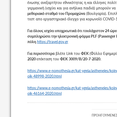
ένωσης
ανεξαρτήτου εθνικότητας η και έλληνες πολίτ
γερμανική (ισχύει και για ανήλικα παιδιά) μπορούν ν
μεθοριακό σταθμό του Προμαχώνα
(Βουλγαρία). Επιπ
τεστ απο εργαστηριακό έλεγχο για κορωνοϊό COVID-1
Για όλους ισχύει υποχρεωτικά ότι τουλάχιστον 24 ώρες
συμπληρώσει την ηλεκτρονική φόρμα
PLF
(
Passenger
πύλη
https://travel.gov.gr
Για περισσότερα
βλέπε Link του
ΦΕΚ
(Φύλλο Εφημερί
2020
επέκταση του
ΦΕΚ 3009/Β/20-7-2020.
https://www.e-nomothesia.gr/kat-ygeia/astheneies/koi
oik-48998-2020.html
https://www.e-nomothesia.gr/kat-ygeia/astheneies/koi
oik-46164-2020.html
Πλοήγη
ΠΡΟΗΓΟΎΜΕΝΕΣ