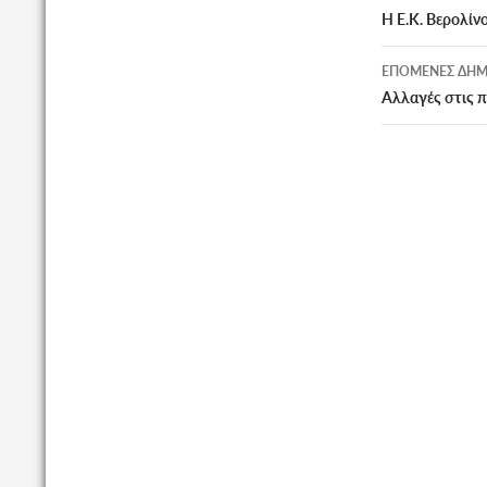
άρθρων
Η Ε.Κ. Βερολίν
ΕΠΌΜΕΝΕΣ ΔΗΜ
Αλλαγές στις 