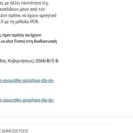
ες με άλλη ταυτότητα π.χ.
α εισέλθουν μόνο από τον
λέον πρέπει να έχουν αρνητικό
9 με τη μέθοδο PCR.
 πριν πρέπει να έχουν
Locator
Form
) στη διαδικτυακή
δας Κυβερνήσεως)
3166/Β/1-8-
ne-upourgike-apophase-dia-gp-
ne-upourgike-apophase-dia-gp-
ση
 ΔΗΜΟΣΙΕΎΣΕΙΣ