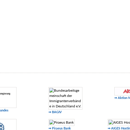
⇒ Aktion 
Bundes
⇒ BAGIV
⇒ Piraeus Bank
⇒ AIGES Hosti