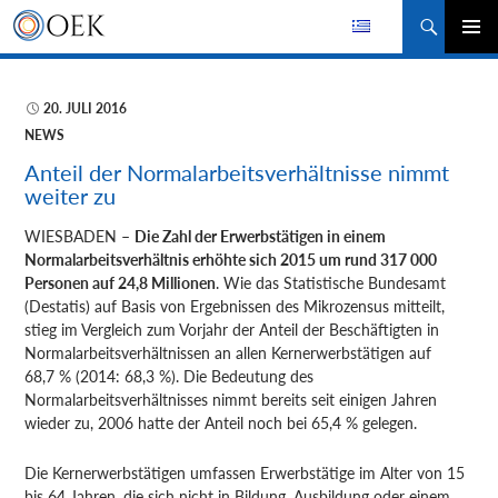
Suchen
ZUM
PRIMÄR
INHALT
MENÜ
SPRINGEN
20. JULI 2016
NEWS
Anteil der Normalarbeitsverhältnisse nimmt
weiter zu
WIESBADEN –
Die Zahl der Erwerbstätigen in einem
Normalarbeitsverhältnis erhöhte sich 2015 um rund 317 000
Personen auf 24,8 Millionen
. Wie das
Statistische Bundesamt
(Destatis) auf Basis von Ergebnissen des Mikrozensus mitteilt,
stieg im Vergleich zum Vorjahr der Anteil der Beschäftigten in
Normalarbeitsverhältnissen an allen Kernerwerbstätigen auf
68,7 % (2014: 68,3 %). Die Bedeutung des
Normalarbeitsverhältnisses nimmt bereits seit einigen Jahren
wieder zu, 2006 hatte der Anteil noch bei 65,4 % gelegen.
Die Kernerwerbstätigen umfassen Erwerbstätige im Alter von 15
bis 64 Jahren, die sich nicht in Bildung, Ausbildung oder einem