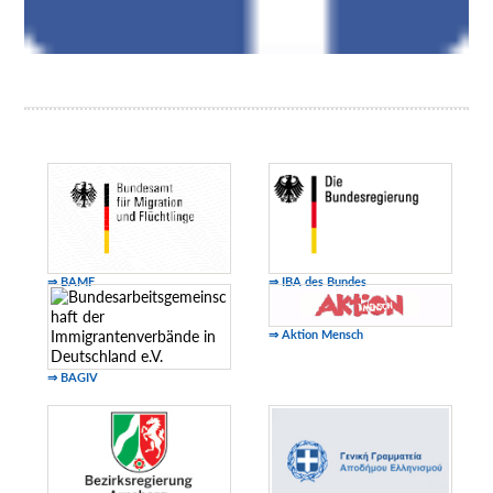
⇒ BAMF
⇒ IBA des Bundes
⇒ Aktion Mensch
⇒ BAGIV