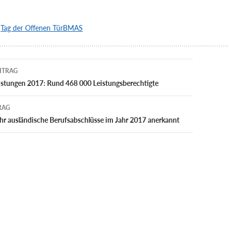
i
Tag der Offenen TürBMAS
navigation
ITRAG
istungen 2017: Rund 468 000 Leistungsberechtigte
RAG
r ausländische Berufsabschlüsse im Jahr 2017 anerkannt