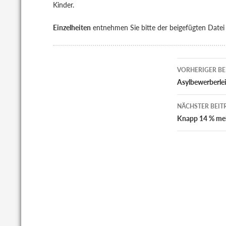
Kinder.
Einzelheiten
entnehmen Sie bitte der beigefügten Date
Beitrags
VORHERIGER BE
Asylbewerberle
NÄCHSTER BEIT
Knapp 14 % meh