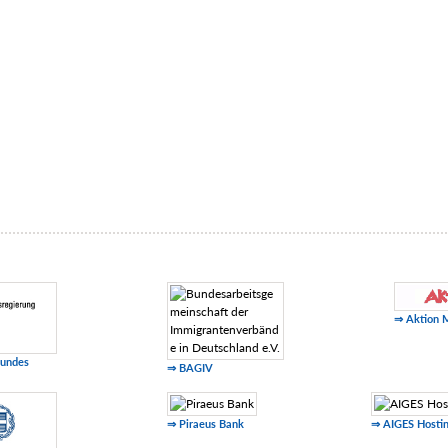
⇒ Aktion 
Bundes
⇒ BAGIV
⇒ Piraeus Bank
⇒ AIGES Hosti