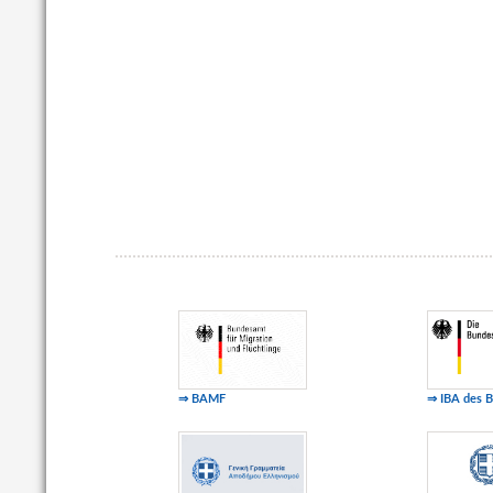
⇒ BAMF
⇒ IBA des 