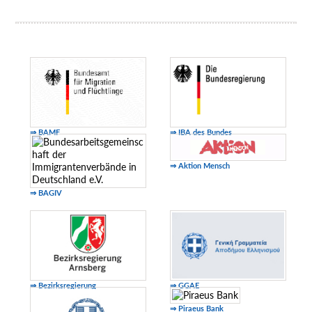
⇒ BAMF
⇒ IBA des Bundes
⇒ Aktion Mensch
⇒ BAGIV
⇒ Bezirksregierung
⇒ GGAE
⇒ Piraeus Bank