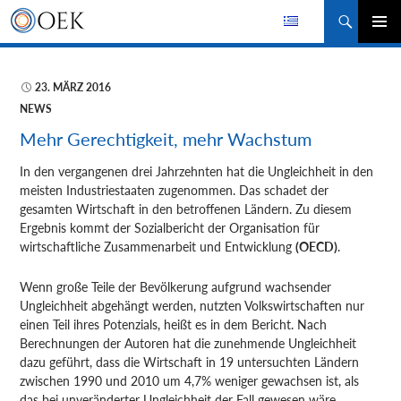
Suchen
ZUM
PRIMÄR
INHALT
MENÜ
SPRINGEN
23. MÄRZ 2016
NEWS
Mehr Gerechtigkeit, mehr Wachstum
In den vergangenen drei Jahrzehnten hat die Ungleichheit in den
meisten Industriestaaten zugenommen. Das schadet der
gesamten Wirtschaft
in den betroffenen Ländern. Zu diesem
Ergebnis kommt der Sozialbericht der Organisation für
wirtschaftliche Zusammenarbeit und Entwicklung
(OECD)
.
Wenn große Teile der Bevölkerung aufgrund wachsender
Ungleichheit abgehängt werden, nutzten Volkswirtschaften nur
einen Teil ihres Potenzials, heißt es in dem Bericht. Nach
Berechnungen der Autoren hat die zunehmende Ungleichheit
dazu geführt, dass die Wirtschaft in 19 untersuchten Ländern
zwischen 1990 und 2010 um 4,7% weniger gewachsen ist, als
das bei unveränderter Ungleichheit der Fall gewesen wäre.