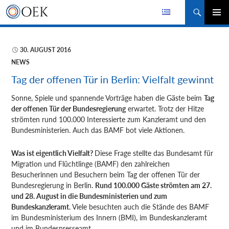
Suchen
ZUM
PRIMÄR
INHALT
MENÜ
SPRINGEN
30. AUGUST 2016
NEWS
Tag der offenen Tür in Berlin: Vielfalt gewinnt
Sonne, Spiele und spannende Vorträge haben die Gäste beim
Tag
der offenen Tür der Bundesregierung
erwartet. Trotz der Hitze
strömten rund 100.000 Interessierte zum Kanzleramt und den
Bundesministerien. Auch das BAMF bot viele Aktionen.
Was ist eigentlich Vielfalt?
Diese Frage
stellte das Bundesamt für
Migration und Flüchtlinge (BAMF) den zahlreichen
Besucherinnen und Besuchern beim Tag der offenen Tür der
Bundesregierung in Berlin.
Rund 100.000 Gäste strömten am 27.
und 28. August in die Bundesministerien und zum
Bundeskanzleramt
. Viele besuchten auch die Stände des BAMF
im Bundesministerium des Innern (BMI), im Bundeskanzleramt
und im Bundespresseamt.