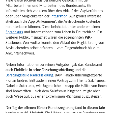
Viele Gäste suchten das persönliche Gespräch mit den
Mitarbeiterinnen und Mitarbeitern des Bundesamts. Sie
informierten sich vor allem über den Ablauf des Asylverfahrens
oder über Möglichkeiten der
Integration
. Auf großes Interesse
stieß auch die
App „Ankommen“
, die Asylsuchende kostenlos
herunterladen können. Diese beinhaltet unter anderem einen
Sprachkurs
und Informationen zum Leben in Deutschland. Ein
weiterer Publikumsmagnet waren die sogenannten
PiK-
Stationen
: Wer wollte, konnte den Ablauf der Registrierung von
Asylsuchenden selbst erfahren – vom Fingerabdruck bis zum
Ankunftsnachweis.
Neben Informationen zu seinen Aufgaben gab das Bundesamt
auch
Einblicke in seine Forschungsabteilung
und die
Beratungsstelle Radikalisierung
. BAMF-Radikalisierungsexperte
Florian Endres hielt zudem einen Vortrag zum Thema Salafismus.
Dabei erläuterte er, wie Jugendliche – knapp die Hälfte von ihnen
sind Konvertiten – sich dem Salafismus hingeben, zeigte aber
auch Wege auf, aus einer Extremismus-Richtung auszusteigen.
Der Tag der offenen Tür der Bundesregierung fand in diesem Jahr
bereits zum 18. Mal statt.
Ein Höhepunkt war der Rundgang von