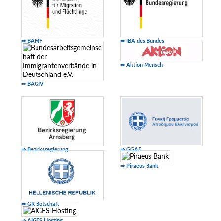
⇒ BAMF
⇒ IBA des Bundes
⇒ Aktion Mensch
⇒ BAGIV
⇒ Bezirksregierung
⇒ GGAE
⇒ Piraeus Bank
⇒ GR Botschaft
⇒ AIGES Hosting