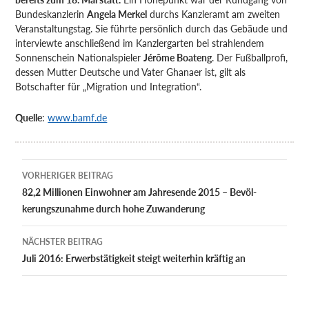
Bundeskanzlerin
Angela Merkel
durchs Kanzleramt am zweiten
Veranstaltungstag. Sie führte persönlich durch das Gebäude und
interviewte anschließend im Kanzlergarten bei strahlendem
Sonnenschein Nationalspieler
Jérôme Boateng
. Der Fußballprofi,
dessen Mutter Deutsche und Vater Ghanaer ist, gilt als
Botschafter für „Migration und Integration“.
Quelle
:
www.bamf.de
Beitragsnavigation
VORHERIGER BEITRAG
82,2 Millionen Einwohner am Jahres­ende 2015 – Bevöl­
kerungs­zunahme durch hohe Zuwan­derung
NÄCHSTER BEITRAG
Juli 2016: Erwerbstätigkeit steigt weiterhin kräftig an