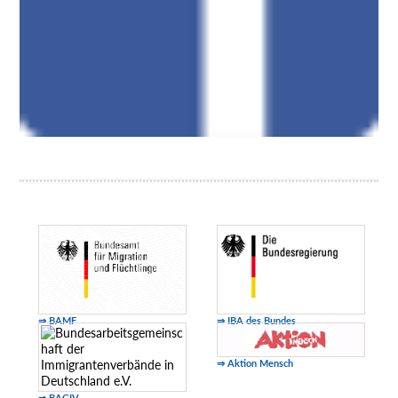
⇒ BAMF
⇒ IBA des Bundes
⇒ Aktion Mensch
⇒ BAGIV