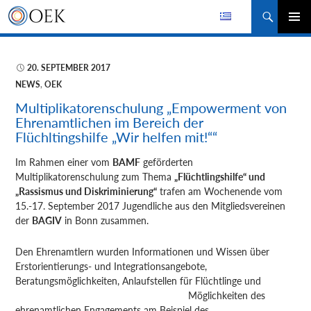
Suchen
ZUM
PRIMÄR
INHALT
MENÜ
SPRINGEN
20. SEPTEMBER 2017
NEWS
,
OEK
Multiplikatorenschulung „Empowerment von
Ehrenamtlichen im Bereich der
Flüchltingshilfe „Wir helfen mit!““
Im Rahmen einer vom
BAMF
geförderten
Multiplikatorenschulung zum Thema
„Flüchtlingshilfe“ und
„Rassismus und Diskriminierung“
trafen
am Wochenende vom
15.-17. September 2017 Jugendliche aus den Mitgliedsvereinen
der
BAGIV
in Bonn zusammen.
Den Ehrenamtlern wurden Informationen und Wissen über
Erstorientierungs- und Integrationsangebote,
Beratungsmöglichkeiten, Anlaufstellen für Flüchtlinge und
Möglichkeiten des
ehrenamtlichen Engagements am Beispiel des